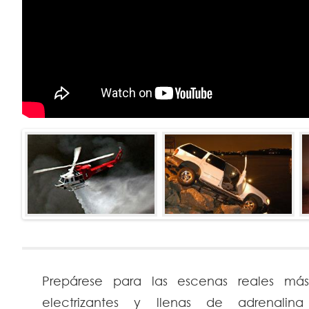
Prepárese para las escenas reales más
electrizantes y llenas de adrenali