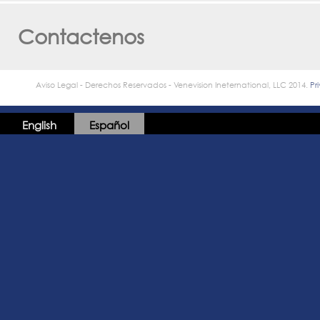
Contactenos
Aviso Legal - Derechos Reservados - Venevision Ineternational, LLC 2014.
Pr
English
Español