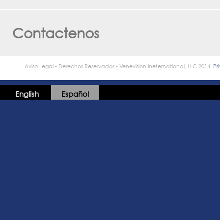
Contactenos
Aviso Legal - Derechos Reservados - Venevision Ineternational, LLC 2014.
Pr
English
Español